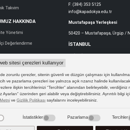
F: (384) 353 5125
ik Takvim
info@kapadokya.edu.tr
UMUZ HAKKINDA
Mustafapaşa Yerleşkesi
ite Yönetimi
50420 – Mustafapaşa, Ürgüp / N
çi Değerlendirme
İSTANBUL
T: (216) 588 0010 pbx
web sitesi çerezleri kullanıyor
F: (216) 588 0012
rası İlişkiler
info@kapadokya.edu.tr
e zorunlu çerezler, sitenin güvenli ve düzgün çalışması için kullanılma
lik ve Yönergeler
Sabiha Gökçen Yerleşkesi
tercih ve pazarlama çerezleri ise yalnızca açık rızanız halinde kullanılacak
 Verilerin Korunması
lere ilişkin tercihlerinizi “Tercihler” alanından belirleyebilir, verdiğiniz
Ankara Caddesi Bol Ahenk Soka
Ayarları” üzerinden geri alabilir veya değiştirebilirsiniz. Ayrıntılı bilgi iç
e Duyurular
34912 Pendik / İstanbul
Metni
ve
Gizlilik Politikası
sayfalarını inceleyebilirsiniz.
İstatistikler
Pazarlama
Tercihler