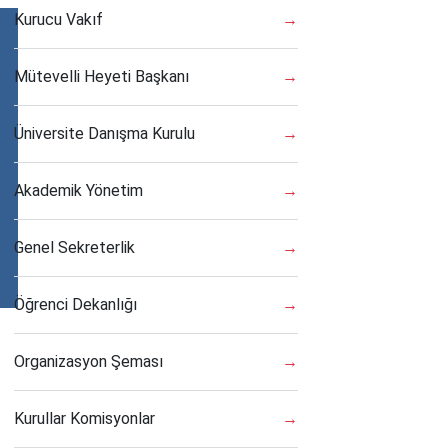
Kurucu Vakıf
→
Mütevelli Heyeti Başkanı
→
Üniversite Danışma Kurulu
→
Akademik Yönetim
→
Genel Sekreterlik
→
Öğrenci Dekanlığı
→
Organizasyon Şeması
→
Kurullar Komisyonlar
→