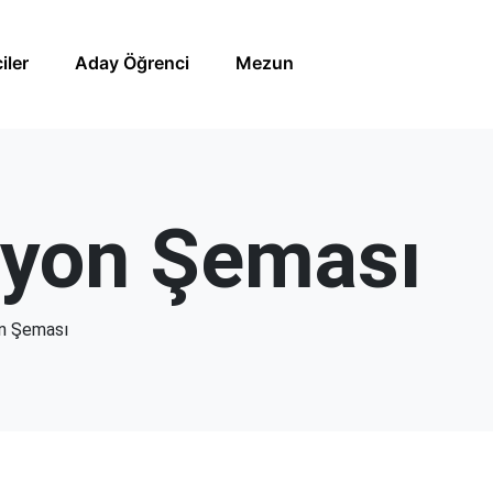
iler
Aday Öğrenci
Mezun
syon Şeması
n Şeması