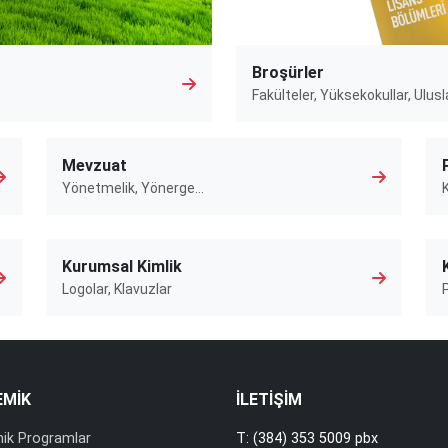
Broşürler
Fakülteler, Yüksekokullar, Ulusl
Mevzuat
Yönetmelik, Yönerge…
K
Kurumsal Kimlik
Logolar, Klavuzlar
EMİK
İLETİŞİM
ik Programlar
T: (384) 353 5009 pbx