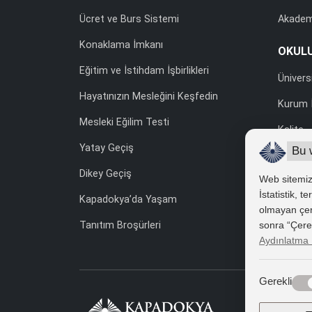
Ücret ve Burs Sistemi
Akadem
Konaklama İmkanı
OKUL
Eğitim ve İstihdam İşbirlikleri
Ünivers
Hayatınızın Mesleğini Keşfedin
Kurum İ
Mesleki Eğilim Testi
Kalite
Yatay Geçiş
Bu 
Uluslara
Dikey Geçiş
Web sitemizd
Yönetme
İstatistik, 
Kapadokya’da Yaşam
Kişisel
olmayan çerez
sonra “Çerez 
Tanıtım Broşürleri
İhale v
Aydınlatma 
Gerekli