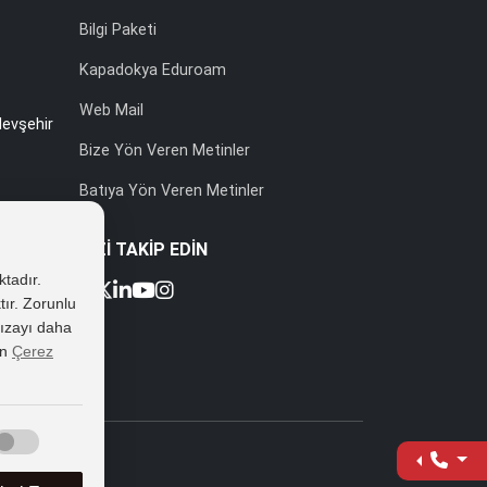
Bilgi Paketi
Kapadokya Eduroam
Web Mail
evşehir
Bize Yön Veren Metinler
Batıya Yön Veren Metinler
BİZİ TAKİP EDİN
ktadır.
tır. Zorunlu
 rızayı daha
k No:2
in
Çerez