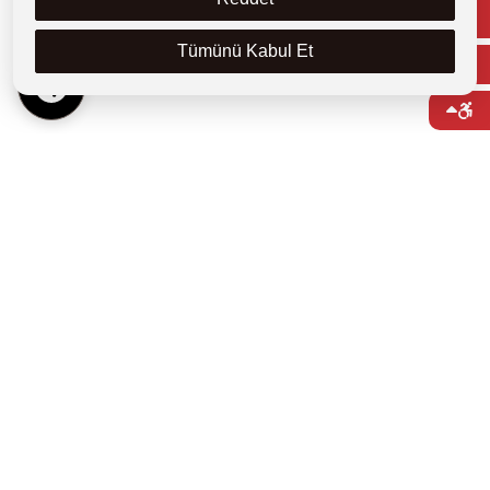
artırmayı temel hedefleri arasında görmektedir.
Tümünü Kabul Et
TR
Uzaktan Öğretim Sistemine Giriş
→
Kılavuzlar
→
Açık Öğretim Yoluyla Verilen Dersler
→
Açık ve Uzaktan Öğretim Birimi İletişim
→
Uzaktan Öğretim Portalı
→