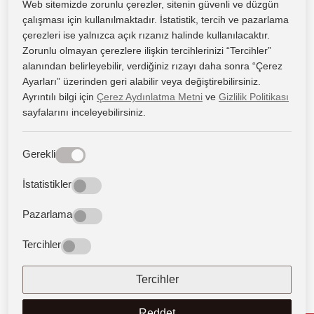
senkron ve asenkron öğrenme bileşenlerinin bütünleşik
Web sitemizde zorunlu çerezler, sitenin güvenli ve düzgün
çalışması için kullanılmaktadır. İstatistik, tercih ve pazarlama
biçimde yürütüldüğü dinamik bir yapıya sahiptir.
çerezleri ise yalnızca açık rızanız halinde kullanılacaktır.
Zorunlu olmayan çerezlere ilişkin tercihlerinizi “Tercihler”
Senkron dersler, önceden belirlenmiş saatlerde canlı ve
alanından belirleyebilir, verdiğiniz rızayı daha sonra “Çerez
etkileşimli biçimde gerçekleştirilmektedir. Bu derslerde
Ayarları” üzerinden geri alabilir veya değiştirebilirsiniz.
öğretim elemanları, haftalık konuları gerçek zamanlı olarak
Ayrıntılı bilgi için
Çerez Aydınlatma Metni
ve
Gizlilik Politikası
sayfalarını inceleyebilirsiniz.
aktarırken; öğrenciler de ders süresince yazılı ya da sesli
iletişim araçları aracılığıyla öğretim elemanlarıyla doğrudan
etkileşim kurabilmektedir.
Gerekli
Senkron derslerin yanı sıra, ders içerikleri ve öğrenme
İstatistikler
materyalleri asenkron ortamda da öğrencilerimizin erişimine
Pazarlama
sunulmakta; böylece öğrenme süreci zaman ve mekândan
bağımsız biçimde desteklenmektedir.
Tercihler
Üniversitemiz, uzaktan öğretim sistemleri aracılığıyla
Tercihler
öğrencilerimizin dijital öğrenme becerilerini geliştirmeyi,
öğrenme fırsatlarını çeşitlendirmeyi ve eğitimde erişilebilirliği
Reddet