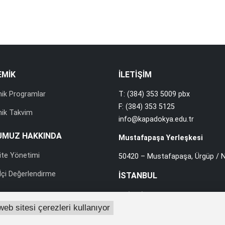
EMİK
İLETİŞİM
ik Programlar
T: (384) 353 5009 pbx
F: (384) 353 5125
ik Takvim
info@kapadokya.edu.tr
UMUZ HAKKINDA
Mustafapaşa Yerleşkesi
ite Yönetimi
50420 – Mustafapaşa, Ürgüp / N
çi Değerlendirme
İSTANBUL
T: (216) 588 0010 pbx
web sitesi çerezleri kullanıyor
F: (216) 588 0012
rası İlişkiler
info@kapadokya.edu.tr