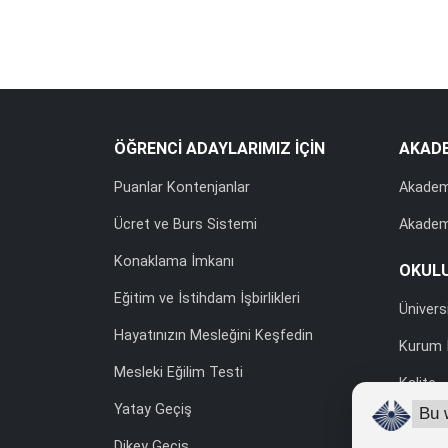
ÖĞRENCİ ADAYLARIMIZ İÇİN
AKAD
Puanlar Kontenjanlar
Akadem
Ücret ve Burs Sistemi
Akadem
Konaklama İmkanı
OKUL
Eğitim ve İstihdam İşbirlikleri
Ünivers
Hayatınızın Mesleğini Keşfedin
Kurum İ
Mesleki Eğilim Testi
Kalite
Yatay Geçiş
Bu 
Uluslara
Dikey Geçiş