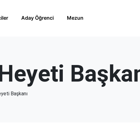
iler
Aday Öğrenci
Mezun
 Heyeti Başka
eyeti Başkanı