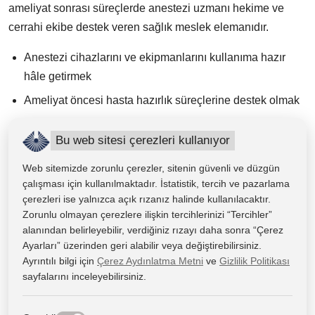
ameliyat sonrası süreçlerde anestezi uzmanı hekime ve
cerrahi ekibe destek veren sağlık meslek elemanıdır.
Anestezi cihazlarını ve ekipmanlarını kullanıma hazır
hâle getirmek
Ameliyat öncesi hasta hazırlık süreçlerine destek olmak
Anestezi uzmanı hekimin yönlendirmesiyle anestezi
Bu web sitesi çerezleri kullanıyor
uygulamalarına yardımcı olmak
Ameliyat sırasında hastanın yaşam bulgularının takibine
Web sitemizde zorunlu çerezler, sitenin güvenli ve düzgün
çalışması için kullanılmaktadır. İstatistik, tercih ve pazarlama
destek olmak
çerezleri ise yalnızca açık rızanız halinde kullanılacaktır.
Anestezi sürecinde kullanılan araç-gereçlerin kontrolünü
Zorunlu olmayan çerezlere ilişkin tercihlerinizi “Tercihler”
yapmak
alanından belirleyebilir, verdiğiniz rızayı daha sonra “Çerez
Ayarları” üzerinden geri alabilir veya değiştirebilirsiniz.
Ayılma odası ve reanimasyon süreçlerinde hasta
Ayrıntılı bilgi için
Çerez Aydınlatma Metni
ve
Gizlilik Politikası
takibine katkı sağlamak
sayfalarını inceleyebilirsiniz.
Yoğun bakım ve ağrı ünitelerinde sağlık ekibine destek
vermek