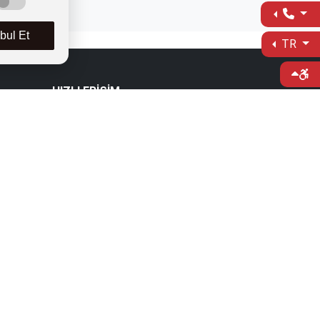
ul Et
TR
HIZLI ERİŞİM
Bilgi Edinme
Bilgi Paketi
Kapadokya Eduroam
Web Mail
evşehir
Bize Yön Veren Metinler
Batıya Yön Veren Metinler
BİZİ TAKİP EDİN