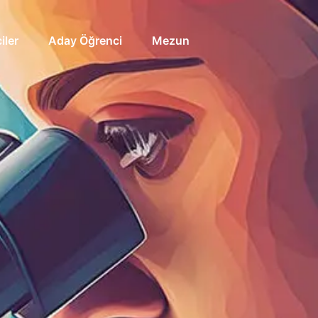
iler
Aday Öğrenci
Mezun