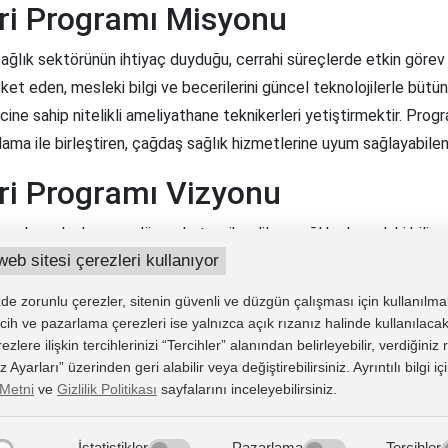
ri Programı Misyonu
lık sektörünün ihtiyaç duyduğu, cerrahi süreçlerde etkin görev al
t eden, mesleki bilgi ve becerilerini güncel teknolojilerle bütünle
ne sahip nitelikli ameliyathane teknikerleri yetiştirmektir. Pro
ulama ile birleştiren, çağdaş sağlık hizmetlerine uyum sağlayabilen
ri Programı Vizyonu
al ve uluslararası düzeyde tercih edilen, sağlık alanındaki bilims
web sitesi çerezleri kullanıyor
üvenliği kültürünü benimseyen, etik değerlere bağlı, yenilikçi ve y
ekli gelişimi destekleyen, toplumsal sorumluluk bilinci yüksek ve
e zorunlu çerezler, sitenin güvenli ve düzgün çalışması için kullanılma
tercih ve pazarlama çerezleri ise yalnızca açık rızanız halinde kullanılacak
lere ilişkin tercihlerinizi “Tercihler” alanından belirleyebilir, verdiğiniz
Ayarları” üzerinden geri alabilir veya değiştirebilirsiniz. Ayrıntılı bilgi iç
Metni
ve
Gizlilik Politikası
sayfalarını inceleyebilirsiniz.
İstatistikler
Pazarlama
Tercihler