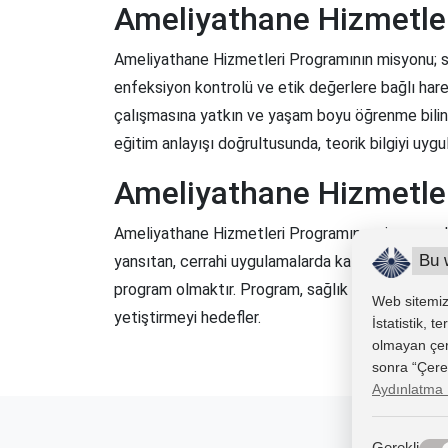
Ameliyathane Hizmetle
Ameliyathane Hizmetleri Programının misyonu; sağ
enfeksiyon kontrolü ve etik değerlere bağlı hareke
çalışmasına yatkın ve yaşam boyu öğrenme bilinci
eğitim anlayışı doğrultusunda, teorik bilgiyi uyg
Ameliyathane Hizmetle
Ameliyathane Hizmetleri Programının vizyonu; ulus
Bu 
yansıtan, cerrahi uygulamalarda kalite ve hasta g
program olmaktır. Program, sağlık sektöründe sür
Web sitemizd
yetiştirmeyi hedefler.
İstatistik, 
olmayan çerez
sonra “Çerez 
Aydınlatma 
Gerekli