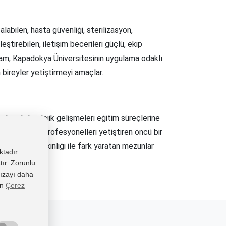
abilen, hasta güvenliği, sterilizasyon,
ştirebilen, iletişim becerileri güçlü, ekip
gram, Kapadokya Üniversitesinin uygulama odaklı
 bireyler yetiştirmeyi amaçlar.
el ve teknolojik gelişmeleri eğitim süreçlerine
etkin sağlık profesyonelleri yetiştiren öncü bir
 mesleki yetkinliği ile fark yaratan mezunlar
ktadır.
tır. Zorunlu
 rızayı daha
in
Çerez