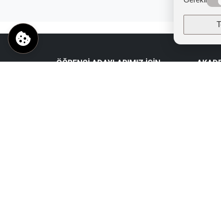
T
ÖĞRENCİ ADAYLARIMIZ İÇİN
AKAD
Puanlar Kontenjanlar
Akadem
Ücret ve Burs Sistemi
Akadem
Konaklama İmkanı
OKUL
Eğitim ve İstihdam İşbirlikleri
Ünivers
Hayatınızın Mesleğini Keşfedin
Kurum İ
Mesleki Eğilim Testi
Kalite
Yatay Geçiş
Uluslara
Dikey Geçiş
Yönetme