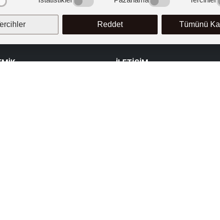
ercihler
Reddet
Tümünü Kab
EMİK
İLETİŞİM
ik Programlar
T: (384) 353 5009 pbx
F: (384) 353 5125
ik Takvim
info@kapadokya.edu.tr
UMUZ HAKKINDA
Mustafapaşa Yerleşkesi
ite Yönetimi
50420 – Mustafapaşa, Ürgüp / N
çi Değerlendirme
İSTANBUL
T: (216) 588 0010 pbx
F: (216) 588 0012
rası İlişkiler
info@kapadokya.edu.tr
lik ve Yönergeler