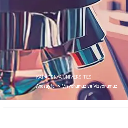
KAPADOKYA ÜNİVERSİTESİ
Anasayfa
>
Misyonumuz ve Vizyonumuz