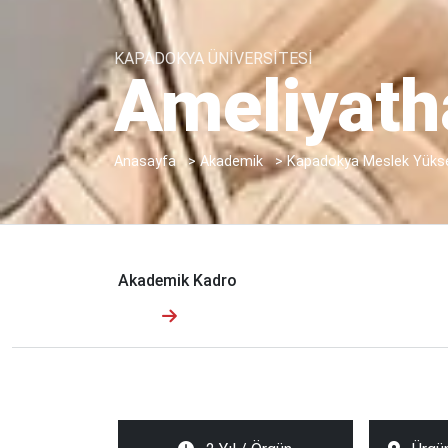
KAPADOKYA ÜNİVERSİTESİ
Ameliyath
Anasayfa
>
Akademik
>
Kapadokya Meslek Yüks
Akademik Kadro