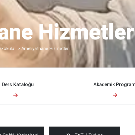
ane Hizmetler
ekokulu
>
Ameliyathane Hizmetleri
Ders Kataloğu
Akademik Program