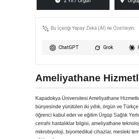
2 Yıl / Örgün
Ürgüp
Bu İçeriği Yapay Zekâ (AI) ile Özetleyin:
ChatGPT
Grok
Ameliyathane Hizmetl
Kapadokya Üniversitesi Ameliyathane Hizmetl
bünyesinde yürütülen iki yıllık, örgün ve Türkç
öğrenci kabul eder ve eğitim Ürgüp Sağlık Yerl
cerrahi hastalıklar bilgisi, ameliyathane teknoloj
mikrobiyoloji, biyomedikal cihazlar, mesleki tem