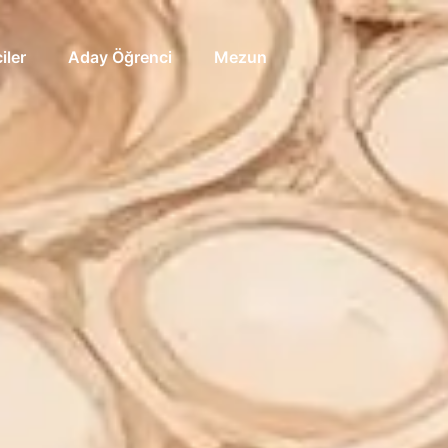
iler
Aday Öğrenci
Mezun