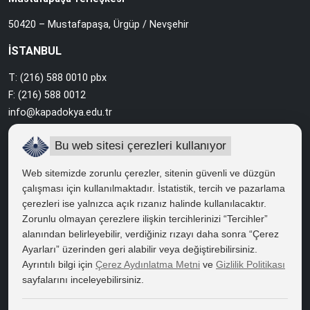
50420 – Mustafapaşa, Ürgüp / Nevşehir
İSTANBUL
T: (216) 588 0010 pbx
F: (216) 588 0012
info@kapadokya.edu.tr
Sabiha Gökçen Yerleşkesi
Bu web sitesi çerezleri kullanıyor
Ankara Caddesi Bol Ahenk Sokak No:2 34912 Pendik / İstanbul
Web sitemizde zorunlu çerezler, sitenin güvenli ve düzgün
çalışması için kullanılmaktadır. İstatistik, tercih ve pazarlama
çerezleri ise yalnızca açık rızanız halinde kullanılacaktır.
HIZLI ERİŞİM
Zorunlu olmayan çerezlere ilişkin tercihlerinizi “Tercihler”
Bilgi Edinme
alanından belirleyebilir, verdiğiniz rızayı daha sonra “Çerez
Ayarları” üzerinden geri alabilir veya değiştirebilirsiniz.
Bilgi Paketi
Ayrıntılı bilgi için
Çerez Aydınlatma Metni
ve
Gizlilik Politikası
sayfalarını inceleyebilirsiniz.
Kapadokya Eduroam