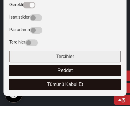
Web Mail
Gerekli
Bize Yön Veren Metinler
İstatistikler
Batıya Yön Veren Metinler
Pazarlama
BİZİ TAKİP EDİN
Tercihler
Tercihler
Reddet
Tümünü Kabul Et
TR
© 2025 Kapadokya Üniversitesi
Bilgi Paketi
Bilgi Edinme