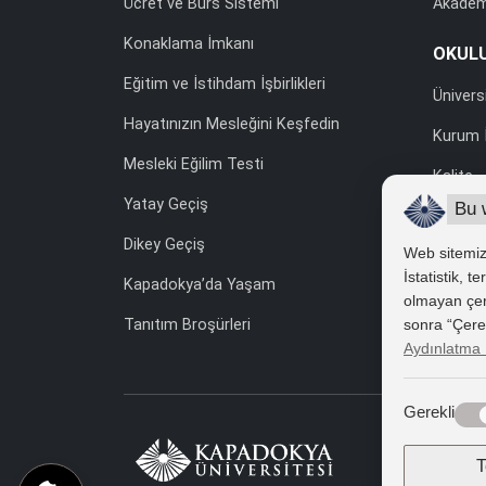
Ücret ve Burs Sistemi
Akadem
Konaklama İmkanı
OKUL
Eğitim ve İstihdam İşbirlikleri
Ünivers
Hayatınızın Mesleğini Keşfedin
Kurum İ
Mesleki Eğilim Testi
Kalite
Yatay Geçiş
Bu 
Uluslara
Dikey Geçiş
Web sitemizd
Yönetme
İstatistik, 
Kapadokya’da Yaşam
Kişisel
olmayan çerez
sonra “Çerez 
Tanıtım Broşürleri
İhale v
Aydınlatma 
Gerekli
T