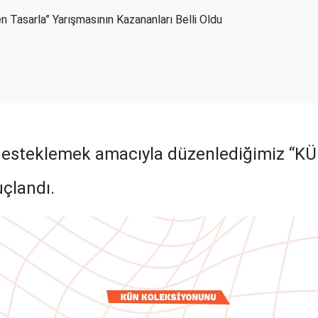
 Tasarla” Yarışmasının Kazananları Belli Oldu
ı desteklemek amacıyla düzenlediğimiz “K
çlandı.