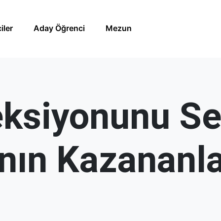
iler
Aday Öğrenci
Mezun
ksiyonunu Se
nın Kazananlar