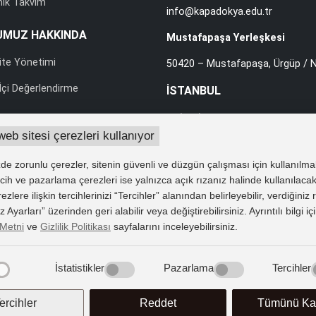
ik Takvim
info@kapadokya.edu.tr
UMUZ HAKKINDA
Mustafapaşa Yerleşkesi
ite Yönetimi
50420 – Mustafapaşa, Ürgüp / N
çi Değerlendirme
İSTANBUL
T: (216) 588 0010 pbx
web sitesi çerezleri kullanıyor
F: (216) 588 0012
rası İlişkiler
info@kapadokya.edu.tr
e zorunlu çerezler, sitenin güvenli ve düzgün çalışması için kullanılma
lik ve Yönergeler
Sabiha Gökçen Yerleşkesi
tercih ve pazarlama çerezleri ise yalnızca açık rızanız halinde kullanılacak
 Verilerin Korunması
lere ilişkin tercihlerinizi “Tercihler” alanından belirleyebilir, verdiğiniz
Ankara Caddesi Bol Ahenk Soka
Ayarları” üzerinden geri alabilir veya değiştirebilirsiniz. Ayrıntılı bilgi iç
e Duyurular
34912 Pendik / İstanbul
Metni
ve
Gizlilik Politikası
sayfalarını inceleyebilirsiniz.
İstatistikler
Pazarlama
Tercihler
ercihler
Reddet
Tümünü Kab