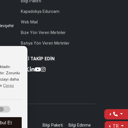
Bilgi Paketi
Kapadokya Eduroam
Web Mail
evşehir
Bize Yön Veren Metinler
Batıya Yön Veren Metinler
BİZİ TAKİP EDİN
ktadır.
tır. Zorunlu
 rızayı daha
k No:2
in
Çerez
ul Et
Bilgi Paketi
Bilgi Edinme
TR