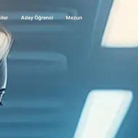
iler
Aday Öğrenci
Mezun