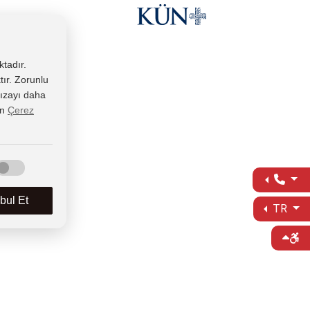
ktadır.
tır. Zorunlu
 rızayı daha
in
Çerez
ul Et
TR