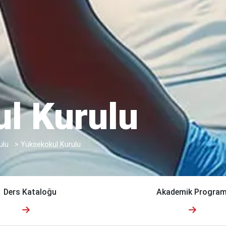
l Kurulu
ulu
>
Yüksekokul Kurulu
Ders Kataloğu
Akademik Program