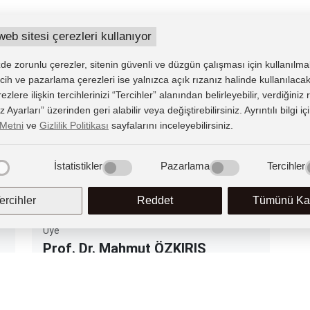
Üye
web sitesi çerezleri kullanıyor
Dr. Öğr. Üyesi Namık Yücel BİROL
e zorunlu çerezler, sitenin güvenli ve düzgün çalışması için kullanılma
Bölüm Başkanı
tercih ve pazarlama çerezleri ise yalnızca açık rızanız halinde kullanılacak
lere ilişkin tercihlerinizi “Tercihler” alanından belirleyebilir, verdiğiniz
Ayarları” üzerinden geri alabilir veya değiştirebilirsiniz. Ayrıntılı bilgi iç
Üye
Metni
ve
Gizlilik Politikası
sayfalarını inceleyebilirsiniz.
Dr. Öğr. Üyesi Hüseyin Fatih
SEVİNÇ
İstatistikler
Pazarlama
Tercihler
Bölüm Başkanı
ercihler
Reddet
Tümünü Kab
Üye
Prof. Dr. Mahmut ÖZKIRIŞ
Bölüm Başkanı