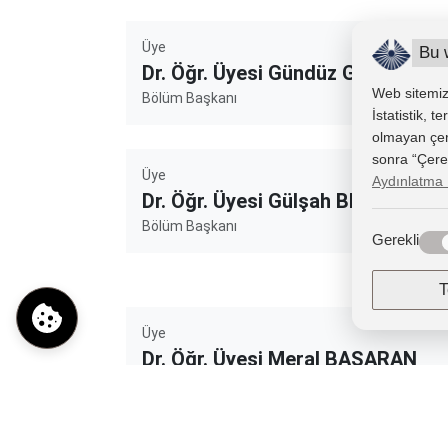
Üye
Bu 
Dr. Öğr. Üyesi Gündüz GÜNGÖR
Web sitemizd
Bölüm Başkanı
İstatistik, 
olmayan çerez
sonra “Çerez 
Üye
Aydınlatma 
Dr. Öğr. Üyesi Gülşah BEKTAŞ
Bölüm Başkanı
Gerekli
T
Üye
Dr. Öğr. Üyesi Meral BAŞARAN
Bölüm Başkanı