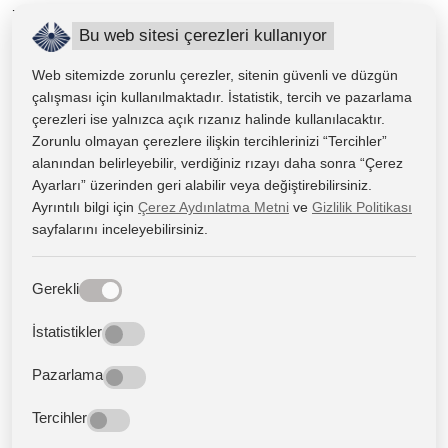
zekâ destekli çözümler gibi farklı alanlarda uzmanlaşabilir.
Bu web sitesi çerezleri kullanıyor
Mezunlar Ne İş Yapar?
Web sitemizde zorunlu çerezler, sitenin güvenli ve düzgün
çalışması için kullanılmaktadır. İstatistik, tercih ve pazarlama
Yazılım Geliştirme Bölümü mezunları, yazılım sistemlerinin
çerezleri ise yalnızca açık rızanız halinde kullanılacaktır.
Zorunlu olmayan çerezlere ilişkin tercihlerinizi “Tercihler”
tasarlanması, geliştirilmesi, test edilmesi, güncellenmesi ve
alanından belirleyebilir, verdiğiniz rızayı daha sonra “Çerez
yönetilmesi gibi süreçlerde görev alabilir. Mezunlar; web,
Ayarları” üzerinden geri alabilir veya değiştirebilirsiniz.
mobil, masaüstü, kurumsal yazılım, veri tabanı, oyun
Ayrıntılı bilgi için
Çerez Aydınlatma Metni
ve
Gizlilik Politikası
geliştirme ve yazılım test alanlarında kariyer yapabilir.
sayfalarını inceleyebilirsiniz.
Yazılım Geliştirici:
Web, mobil, masaüstü veya kurumsal
Gerekli
yazılım uygulamaları geliştirir.
Web Geliştirici:
Web siteleri, web uygulamaları ve
İstatistikler
internet tabanlı yazılım çözümleri üretir.
Pazarlama
Mobil Uygulama Geliştirici:
iOS ve Android
Tercihler
platformlarına yönelik uygulamalar geliştirir.