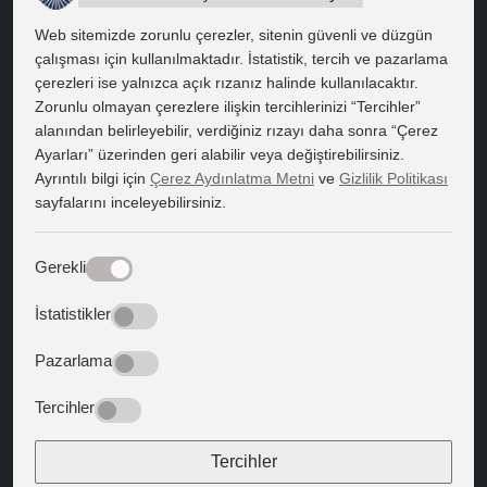
Ankara Caddesi Bol Ahenk Sokak No:2 34912 Pendik / İstanbul
Web sitemizde zorunlu çerezler, sitenin güvenli ve düzgün
çalışması için kullanılmaktadır. İstatistik, tercih ve pazarlama
çerezleri ise yalnızca açık rızanız halinde kullanılacaktır.
HIZLI ERİŞİM
Zorunlu olmayan çerezlere ilişkin tercihlerinizi “Tercihler”
Bilgi Edinme
alanından belirleyebilir, verdiğiniz rızayı daha sonra “Çerez
Ayarları” üzerinden geri alabilir veya değiştirebilirsiniz.
Bilgi Paketi
Ayrıntılı bilgi için
Çerez Aydınlatma Metni
ve
Gizlilik Politikası
sayfalarını inceleyebilirsiniz.
Kapadokya Eduroam
Web Mail
Gerekli
Bize Yön Veren Metinler
İstatistikler
Batıya Yön Veren Metinler
Pazarlama
BİZİ TAKİP EDİN
Tercihler
Tercihler