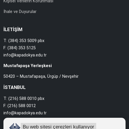
Kişisel Verilerin Korunması
İhale ve Duyurular
İLETİŞİM
T: (384) 353 5009 pbx
F: (384) 353 5125
info@kapadokya.edu.tr
Mustafapaşa Yerleşkesi
50420 – Mustafapaşa, Ürgüp / Nevşehir
İSTANBUL
T: (216) 588 0010 pbx
F: (216) 588 0012
info@kapadokya.edu.tr
Sabiha Gökçen Yerleşkesi
Bu web sitesi çerezleri kullanıyor