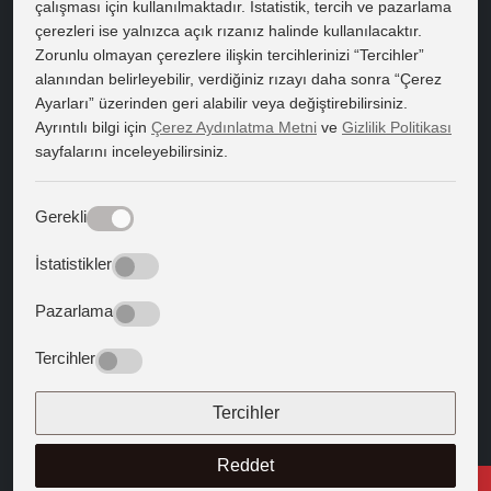
çalışması için kullanılmaktadır. İstatistik, tercih ve pazarlama
çerezleri ise yalnızca açık rızanız halinde kullanılacaktır.
HIZLI ERİŞİM
Zorunlu olmayan çerezlere ilişkin tercihlerinizi “Tercihler”
Bilgi Edinme
alanından belirleyebilir, verdiğiniz rızayı daha sonra “Çerez
Ayarları” üzerinden geri alabilir veya değiştirebilirsiniz.
Bilgi Paketi
Ayrıntılı bilgi için
Çerez Aydınlatma Metni
ve
Gizlilik Politikası
sayfalarını inceleyebilirsiniz.
Kapadokya Eduroam
Web Mail
Gerekli
Bize Yön Veren Metinler
İstatistikler
Batıya Yön Veren Metinler
Pazarlama
BİZİ TAKİP EDİN
Tercihler
Tercihler
Reddet