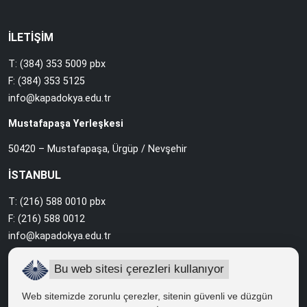
İLETİŞİM
T: (384) 353 5009 pbx
F: (384) 353 5125
info@kapadokya.edu.tr
Mustafapaşa Yerleşkesi
50420 – Mustafapaşa, Ürgüp / Nevşehir
İSTANBUL
T: (216) 588 0010 pbx
F: (216) 588 0012
info@kapadokya.edu.tr
Sabiha Gökçen Yerleşkesi
Bu web sitesi çerezleri kullanıyor
Ankara Caddesi Bol Ahenk Sokak No:2 34912 Pendik / İstanbul
Web sitemizde zorunlu çerezler, sitenin güvenli ve düzgün