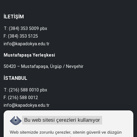
İLETİŞİM
T: (384) 353 5009 pbx
F: (384) 353 5125
info@kapadokya.edu.tr
Mustafapaşa Yerleşkesi
50420 – Mustafapaşa, Ürgüp / Nevşehir
İSTANBUL
T: (216) 588 0010 pbx
F: (216) 588 0012
info@kapadokya.edu.tr
Sabiha Gökçen Yerleşkesi
Bu web sitesi çerezleri kullanıyor
Ankara Caddesi Bol Ahenk Sokak No:2 34912 Pendik / İstanbul
Web sitemizde zorunlu çerezler, sitenin güvenli ve düzgün