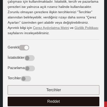
çalışması için kullanılmaktadır. İstatistik, tercih ve pazarlama
çerezleri ise yalnızca açık rızanız halinde kullanılacaktır.
HIZLI ERİŞİM
Zorunlu olmayan çerezlere ilişkin tercihlerinizi “Tercihler”
Bilgi Edinme
alanından belirleyebilir, verdiğiniz rızayı daha sonra “Çerez
Ayarları” üzerinden geri alabilir veya değiştirebilirsiniz.
Bilgi Paketi
Ayrıntılı bilgi için
Çerez Aydınlatma Metni
ve
Gizlilik Politikası
sayfalarını inceleyebilirsiniz.
Kapadokya Eduroam
Web Mail
Gerekli
Bize Yön Veren Metinler
İstatistikler
Batıya Yön Veren Metinler
Pazarlama
BİZİ TAKİP EDİN
Tercihler
Tercihler
Reddet