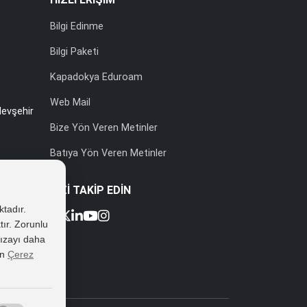
Bilgi Edinme
Bilgi Paketi
Kapadokya Eduroam
Web Mail
evşehir
Bize Yön Veren Metinler
Batıya Yön Veren Metinler
BİZİ TAKİP EDİN
ktadır.
tır. Zorunlu
 rızayı daha
k No:2
in
Çerez