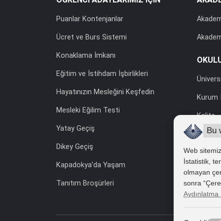
Puanlar Kontenjanlar
Akadem
Ücret ve Burs Sistemi
Akadem
Konaklama İmkanı
OKUL
Eğitim ve İstihdam İşbirlikleri
Ünivers
Hayatınızın Mesleğini Keşfedin
Kurum İ
Mesleki Eğilim Testi
Kalite
Yatay Geçiş
Bu 
Uluslara
Dikey Geçiş
Web sitemizd
Yönetme
İstatistik, 
Kapadokya’da Yaşam
Kişisel
olmayan çerez
sonra “Çerez 
Tanıtım Broşürleri
İhale v
Aydınlatma 