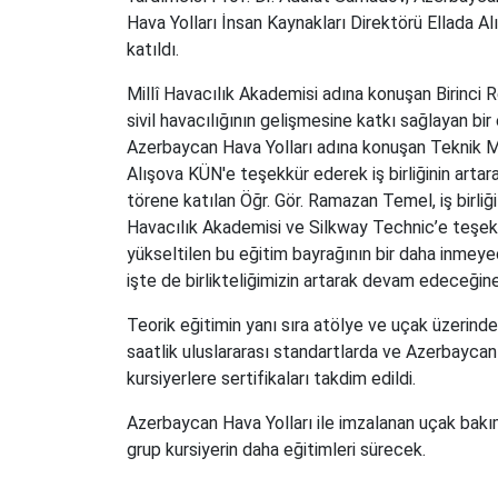
Hava Yolları İnsan Kaynakları Direktörü Ellada 
katıldı.
Millî Havacılık Akademisi adına konuşan Birinci
sivil havacılığının gelişmesine katkı sağlayan bir e
Azerbaycan Hava Yolları adına konuşan Teknik Mü
Alışova KÜN'e teşekkür ederek iş birliğinin arta
törene katılan Öğr. Gör. Ramazan Temel, iş birliğ
Havacılık Akademisi ve Silkway Technic’e teşekkü
yükseltilen bu eğitim bayrağının bir daha inmeyec
işte de birlikteliğimizin artarak devam edeceğine
Teorik eğitimin yanı sıra atölye ve uçak üzerin
saatlik uluslararası standartlarda ve Azerbaycan 
kursiyerlere sertifikaları takdim edildi.
Azerbaycan Hava Yolları ile imzalanan uçak bakım
grup kursiyerin daha eğitimleri sürecek.