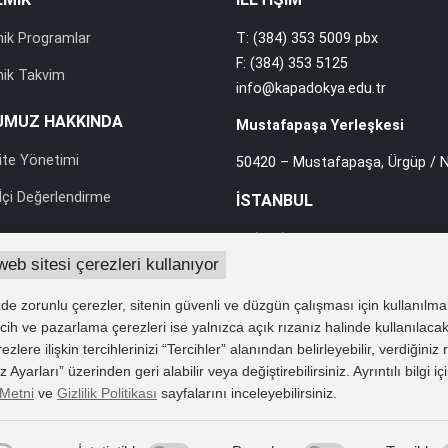
ik Programlar
T: (384) 353 5009 pbx
F: (384) 353 5125
ik Takvim
info@kapadokya.edu.tr
UMUZ HAKKINDA
Mustafapaşa Yerleşkesi
ite Yönetimi
50420 – Mustafapaşa, Ürgüp / N
çi Değerlendirme
İSTANBUL
T: (216) 588 0010 pbx
web sitesi çerezleri kullanıyor
F: (216) 588 0012
rası İlişkiler
info@kapadokya.edu.tr
e zorunlu çerezler, sitenin güvenli ve düzgün çalışması için kullanılma
lik ve Yönergeler
Sabiha Gökçen Yerleşkesi
tercih ve pazarlama çerezleri ise yalnızca açık rızanız halinde kullanılacak
 Verilerin Korunması
lere ilişkin tercihlerinizi “Tercihler” alanından belirleyebilir, verdiğiniz
Ankara Caddesi Bol Ahenk Soka
Ayarları” üzerinden geri alabilir veya değiştirebilirsiniz. Ayrıntılı bilgi iç
e Duyurular
34912 Pendik / İstanbul
Metni
ve
Gizlilik Politikası
sayfalarını inceleyebilirsiniz.