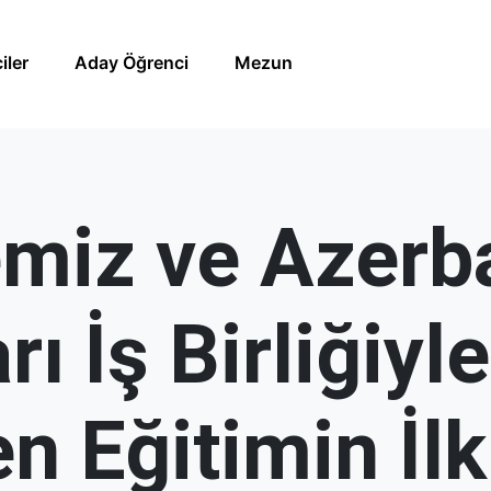
iler
Aday Öğrenci
Mezun
temiz ve Azer
 İş Birliğiyle
 Eğitimin İlk