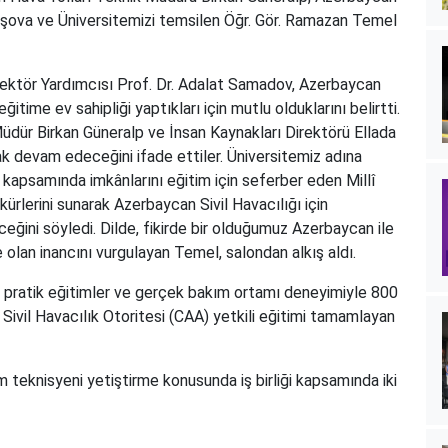
Alışova ve Üniversitemizi temsilen Öğr. Gör. Ramazan Temel
 Rektör Yardımcısı Prof. Dr. Adalat Samadov, Azerbaycan
ğitime ev sahipliği yaptıkları için mutlu olduklarını belirtti.
dür Birkan Güneralp ve İnsan Kaynakları Direktörü Ellada
rak devam edeceğini ifade ettiler. Üniversitemiz adına
i kapsamında imkânlarını eğitim için seferber eden Millî
rlerini sunarak Azerbaycan Sivil Havacılığı için
eğini söyledi. Dilde, fikirde bir olduğumuz Azerbaycan ile
 olan inancını vurgulayan Temel, salondan alkış aldı.
de pratik eğitimler ve gerçek bakım ortamı deneyimiyle 800
Sivil Havacılık Otoritesi (CAA) yetkili eğitimi tamamlayan
 teknisyeni yetiştirme konusunda iş birliği kapsamında iki