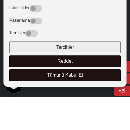
Bize Yön Veren Metinler
İstatistikler
Batıya Yön Veren Metinler
Pazarlama
BİZİ TAKİP EDİN
Tercihler
Tercihler
Reddet
Tümünü Kabul Et
TR
© 2025 Kapadokya Üniversitesi
Bilgi Paketi
Bilgi Edinme