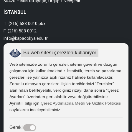
50420 – Mustafapaşa, Ürgüp / Nevşehir
İSTANBUL
T: (216) 588 0010 pbx
F: (216) 588 0012
info@kapadokya.edu.tr
Sabiha Gökçen Yerleşkesi
Bu web sitesi çerezleri kullanıyor
Ankara Caddesi Bol Ahenk Sokak No:2 34912 Pendik / İstanbul
Web sitemizde zorunlu çerezler, sitenin güvenli ve düzgün
çalışması için kullanılmaktadır. İstatistik, tercih ve pazarlama
çerezleri ise yalnızca açık rızanız halinde kullanılacaktır.
HIZLI ERİŞİM
Zorunlu olmayan çerezlere ilişkin tercihlerinizi “Tercihler”
Bilgi Edinme
alanından belirleyebilir, verdiğiniz rızayı daha sonra “Çerez
Ayarları” üzerinden geri alabilir veya değiştirebilirsiniz.
Bilgi Paketi
Ayrıntılı bilgi için
Çerez Aydınlatma Metni
ve
Gizlilik Politikası
sayfalarını inceleyebilirsiniz.
Kapadokya Eduroam
Web Mail
Gerekli