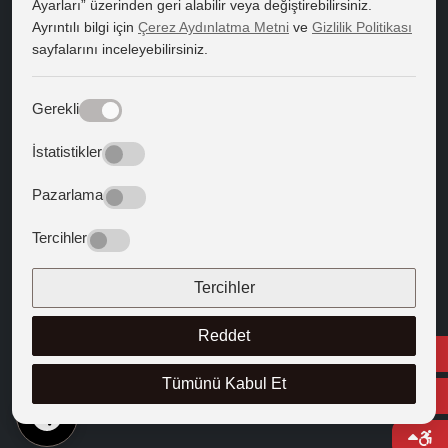
Ayarları” üzerinden geri alabilir veya değiştirebilirsiniz.
Bilgi Paketi
Ayrıntılı bilgi için
Çerez Aydınlatma Metni
ve
Gizlilik Politikası
sayfalarını inceleyebilirsiniz.
Kapadokya Eduroam
Web Mail
Gerekli
Bize Yön Veren Metinler
İstatistikler
Batıya Yön Veren Metinler
Pazarlama
BİZİ TAKİP EDİN
Tercihler
Tercihler
Reddet
Tümünü Kabul Et
TR
© 2025 Kapadokya Üniversitesi
Bilgi Paketi
Bilgi Edinme