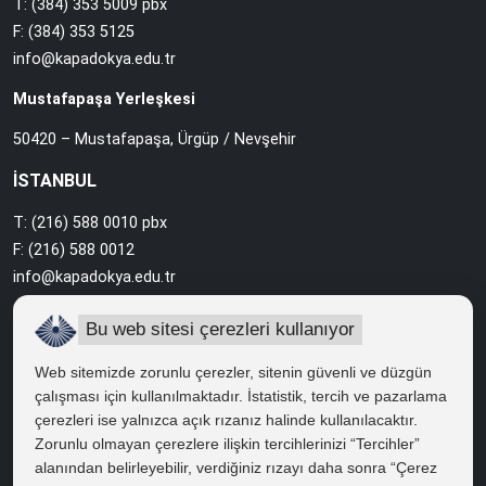
T: (384) 353 5009 pbx
F: (384) 353 5125
info@kapadokya.edu.tr
Mustafapaşa Yerleşkesi
50420 – Mustafapaşa, Ürgüp / Nevşehir
İSTANBUL
T: (216) 588 0010 pbx
F: (216) 588 0012
info@kapadokya.edu.tr
Sabiha Gökçen Yerleşkesi
Bu web sitesi çerezleri kullanıyor
Ankara Caddesi Bol Ahenk Sokak No:2 34912 Pendik / İstanbul
Web sitemizde zorunlu çerezler, sitenin güvenli ve düzgün
çalışması için kullanılmaktadır. İstatistik, tercih ve pazarlama
çerezleri ise yalnızca açık rızanız halinde kullanılacaktır.
HIZLI ERİŞİM
Zorunlu olmayan çerezlere ilişkin tercihlerinizi “Tercihler”
Bilgi Edinme
alanından belirleyebilir, verdiğiniz rızayı daha sonra “Çerez