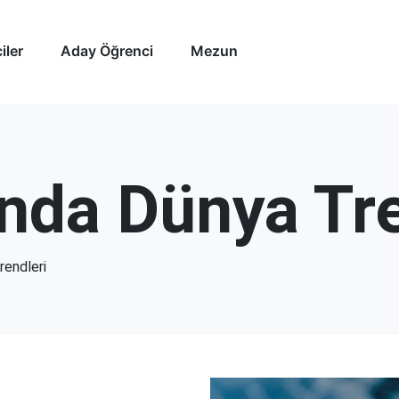
iler
Aday Öğrenci
Mezun
nda Dünya Tre
rendleri