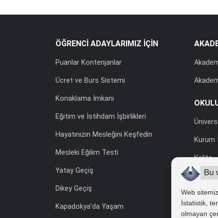
ÖĞRENCİ ADAYLARIMIZ İÇİN
AKAD
Puanlar Kontenjanlar
Akadem
Ücret ve Burs Sistemi
Akadem
Konaklama İmkanı
OKUL
Eğitim ve İstihdam İşbirlikleri
Ünivers
Hayatınızın Mesleğini Keşfedin
Kurum İ
Mesleki Eğilim Testi
Kalite
Yatay Geçiş
Bu 
Uluslara
Dikey Geçiş
Web sitemizd
Yönetme
İstatistik, 
Kapadokya’da Yaşam
Kişisel
olmayan çerez