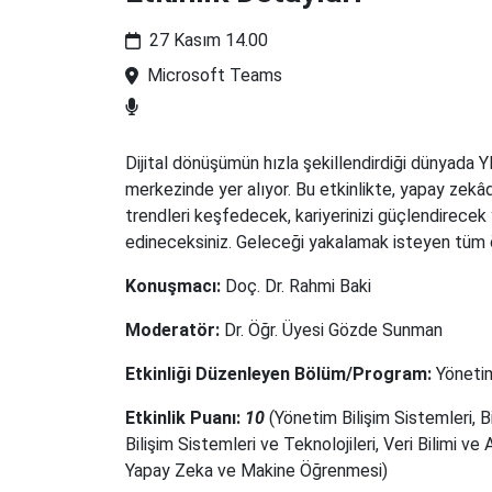
27 Kasım 14.00
Microsoft Teams
Dijital dönüşümün hızla şekillendirdiği dünyada Y
merkezinde yer alıyor. Bu etkinlikte, yapay zekâd
trendleri keşfedecek, kariyerinizi güçlendirecek 
edineceksiniz. Geleceği yakalamak isteyen tüm ö
Konuşmacı:
Doç. Dr. Rahmi Baki
Moderatör:
Dr. Öğr. Üyesi Gözde Sunman
Etkinliği Düzenleyen Bölüm/Program:
Yönetim
Etkinlik Puanı:
10
(
Yönetim Bilişim Sistemleri, Bi
Bilişim Sistemleri ve Teknolojileri, Veri Bilimi ve A
Yapay Zeka ve Makine Öğrenmesi
)