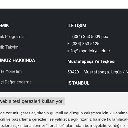
EMİK
İLETİŞİM
ik Programlar
T: (384) 353 5009 pbx
F: (384) 353 5125
ik Takvim
info@kapadokya.edu.tr
UMUZ HAKKINDA
Mustafapaşa Yerleşkesi
ite Yönetimi
50420 – Mustafapaşa, Ürgüp / N
çi Değerlendirme
İSTANBUL
T: (216) 588 0010 pbx
web sitesi çerezleri kullanıyor
F: (216) 588 0012
rası İlişkiler
info@kapadokya.edu.tr
e zorunlu çerezler, sitenin güvenli ve düzgün çalışması için kullanılma
lik ve Yönergeler
Sabiha Gökçen Yerleşkesi
tercih ve pazarlama çerezleri ise yalnızca açık rızanız halinde kullanılacak
 Verilerin Korunması
lere ilişkin tercihlerinizi “Tercihler” alanından belirleyebilir, verdiğiniz