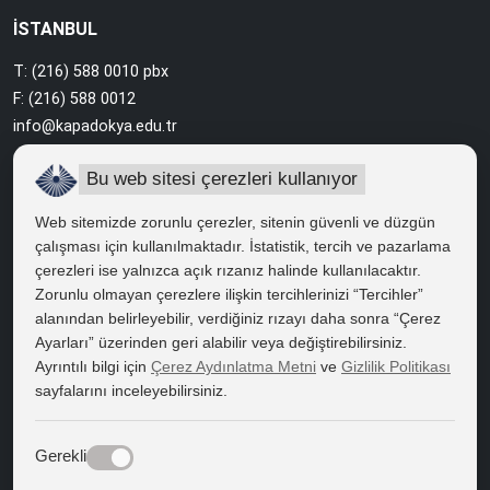
İSTANBUL
T: (216) 588 0010 pbx
F: (216) 588 0012
info@kapadokya.edu.tr
Sabiha Gökçen Yerleşkesi
Bu web sitesi çerezleri kullanıyor
Ankara Caddesi Bol Ahenk Sokak No:2 34912 Pendik / İstanbul
Web sitemizde zorunlu çerezler, sitenin güvenli ve düzgün
çalışması için kullanılmaktadır. İstatistik, tercih ve pazarlama
çerezleri ise yalnızca açık rızanız halinde kullanılacaktır.
HIZLI ERİŞİM
Zorunlu olmayan çerezlere ilişkin tercihlerinizi “Tercihler”
Bilgi Edinme
alanından belirleyebilir, verdiğiniz rızayı daha sonra “Çerez
Ayarları” üzerinden geri alabilir veya değiştirebilirsiniz.
Bilgi Paketi
Ayrıntılı bilgi için
Çerez Aydınlatma Metni
ve
Gizlilik Politikası
sayfalarını inceleyebilirsiniz.
Kapadokya Eduroam
Web Mail
Gerekli
Bize Yön Veren Metinler