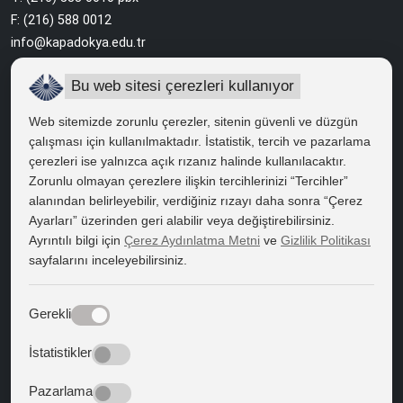
F: (216) 588 0012
info@kapadokya.edu.tr
Sabiha Gökçen Yerleşkesi
Bu web sitesi çerezleri kullanıyor
Ankara Caddesi Bol Ahenk Sokak No:2 34912 Pendik / İstanbul
Web sitemizde zorunlu çerezler, sitenin güvenli ve düzgün
çalışması için kullanılmaktadır. İstatistik, tercih ve pazarlama
çerezleri ise yalnızca açık rızanız halinde kullanılacaktır.
HIZLI ERİŞİM
Zorunlu olmayan çerezlere ilişkin tercihlerinizi “Tercihler”
Bilgi Edinme
alanından belirleyebilir, verdiğiniz rızayı daha sonra “Çerez
Ayarları” üzerinden geri alabilir veya değiştirebilirsiniz.
Bilgi Paketi
Ayrıntılı bilgi için
Çerez Aydınlatma Metni
ve
Gizlilik Politikası
sayfalarını inceleyebilirsiniz.
Kapadokya Eduroam
Web Mail
Gerekli
Bize Yön Veren Metinler
İstatistikler
Batıya Yön Veren Metinler
Pazarlama