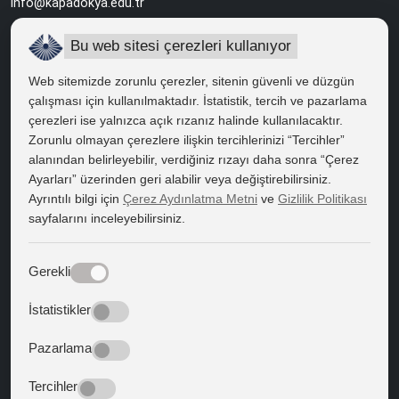
info@kapadokya.edu.tr
Sabiha Gökçen Yerleşkesi
Bu web sitesi çerezleri kullanıyor
Ankara Caddesi Bol Ahenk Sokak No:2 34912 Pendik / İstanbul
Web sitemizde zorunlu çerezler, sitenin güvenli ve düzgün
çalışması için kullanılmaktadır. İstatistik, tercih ve pazarlama
çerezleri ise yalnızca açık rızanız halinde kullanılacaktır.
HIZLI ERİŞİM
Zorunlu olmayan çerezlere ilişkin tercihlerinizi “Tercihler”
Bilgi Edinme
alanından belirleyebilir, verdiğiniz rızayı daha sonra “Çerez
Ayarları” üzerinden geri alabilir veya değiştirebilirsiniz.
Bilgi Paketi
Ayrıntılı bilgi için
Çerez Aydınlatma Metni
ve
Gizlilik Politikası
sayfalarını inceleyebilirsiniz.
Kapadokya Eduroam
Web Mail
Gerekli
Bize Yön Veren Metinler
İstatistikler
Batıya Yön Veren Metinler
Pazarlama
BİZİ TAKİP EDİN
Tercihler