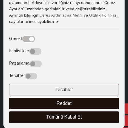
Bilgi Edinme
alanından belirleyebilir, verdiğiniz rızayı daha sonra “Çerez
Ayarları” üzerinden geri alabilir veya değiştirebilirsiniz.
Bilgi Paketi
Ayrıntılı bilgi için
Çerez Aydınlatma Metni
ve
Gizlilik Politikası
sayfalarını inceleyebilirsiniz.
Kapadokya Eduroam
Web Mail
Gerekli
Bize Yön Veren Metinler
İstatistikler
Batıya Yön Veren Metinler
Pazarlama
BİZİ TAKİP EDİN
Tercihler
Tercihler
Reddet
Tümünü Kabul Et
TR
© 2025 Kapadokya Üniversitesi
Bilgi Paketi
Bilgi Edinme