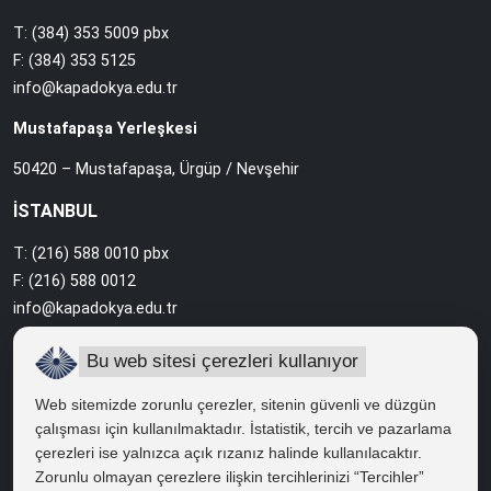
T: (384) 353 5009 pbx
F: (384) 353 5125
info@kapadokya.edu.tr
Mustafapaşa Yerleşkesi
50420 – Mustafapaşa, Ürgüp / Nevşehir
İSTANBUL
T: (216) 588 0010 pbx
F: (216) 588 0012
info@kapadokya.edu.tr
Sabiha Gökçen Yerleşkesi
Bu web sitesi çerezleri kullanıyor
Ankara Caddesi Bol Ahenk Sokak No:2 34912 Pendik / İstanbul
Web sitemizde zorunlu çerezler, sitenin güvenli ve düzgün
çalışması için kullanılmaktadır. İstatistik, tercih ve pazarlama
çerezleri ise yalnızca açık rızanız halinde kullanılacaktır.
HIZLI ERİŞİM
Zorunlu olmayan çerezlere ilişkin tercihlerinizi “Tercihler”