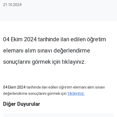
21.10.2024
04 Ekim 2024 tarihinde ilan edilen öğretim
elemanı alım sınavı değerlendirme
sonuçlarını görmek için tıklayınız.
04 Ekim 2024
tarihinde ilan edilen ö
ğ
retim eleman
ı
al
ı
m s
ı
nav
ı
tı
klay
ı
n
ı
z
.
de
ğ
erlendirme sonuçlar
ı
n
ı
görmek için
Diğer Duyurular