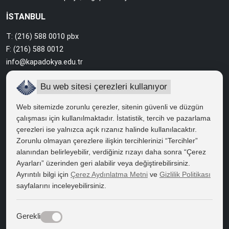
İSTANBUL
T: (216) 588 0010 pbx
F: (216) 588 0012
info@kapadokya.edu.tr
Sabiha Gökçen Yerleşkesi
Bu web sitesi çerezleri kullanıyor
Ankara Caddesi Bol Ahenk Sokak No:2 34912 Pendik / İstanbul
Web sitemizde zorunlu çerezler, sitenin güvenli ve düzgün
çalışması için kullanılmaktadır. İstatistik, tercih ve pazarlama
çerezleri ise yalnızca açık rızanız halinde kullanılacaktır.
HIZLI ERİŞİM
Zorunlu olmayan çerezlere ilişkin tercihlerinizi “Tercihler”
Bilgi Edinme
alanından belirleyebilir, verdiğiniz rızayı daha sonra “Çerez
Ayarları” üzerinden geri alabilir veya değiştirebilirsiniz.
Bilgi Paketi
Ayrıntılı bilgi için
Çerez Aydınlatma Metni
ve
Gizlilik Politikası
sayfalarını inceleyebilirsiniz.
Kapadokya Eduroam
Web Mail
Gerekli
Bize Yön Veren Metinler