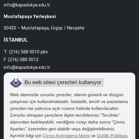
info@kapadokya.edu.tr
Mustafapaşa Yerleşkesi
50420 – Mustafapaşa, Ürgüp / Nevşehir
İSTANBUL
T: (216) 588 0010 pbx
F: (216) 588 0012
info@kapadokya.edu.tr
Sabiha Gökçen Yerleşkesi
Bu web sitesi çerezleri kullanıyor
Ankara Caddesi Bol Ahenk Sokak No:2 34912 Pendik / İstanbul
Web sitemizde zorunlu çerezler, sitenin güvenli ve düzgün
çalışması için kullanılmaktadır. İstatistik, tercih ve pazarlama
çerezleri ise yalnızca açık rızanız halinde kullanılacaktır.
HIZLI ERİŞİM
Zorunlu olmayan çerezlere ilişkin tercihlerinizi “Tercihler”
Bilgi Edinme
alanından belirleyebilir, verdiğiniz rızayı daha sonra “Çerez
Ayarları” üzerinden geri alabilir veya değiştirebilirsiniz.
Bilgi Paketi
Ayrıntılı bilgi için
Çerez Aydınlatma Metni
ve
Gizlilik Politikası