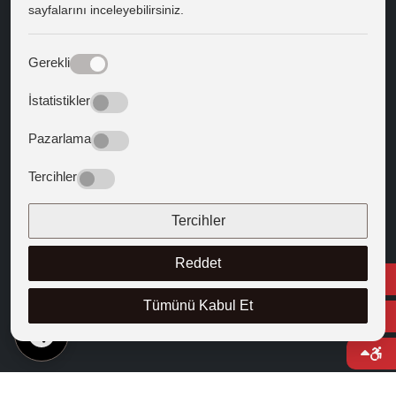
sayfalarını inceleyebilirsiniz.
Kapadokya Eduroam
Web Mail
Gerekli
Bize Yön Veren Metinler
İstatistikler
Batıya Yön Veren Metinler
Pazarlama
BİZİ TAKİP EDİN
Tercihler
Tercihler
Reddet
Tümünü Kabul Et
TR
© 2025 Kapadokya Üniversitesi
Bilgi Paketi
Bilgi Edinme